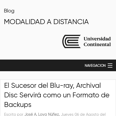
Blog
MODALIDAD A DISTANCIA
NAVEGACIÓN
Inicio
El Sucesor del Blu-ray, Archival
Tecnología
Disc Servirá como un Formato de
Educación
Backups
Actualidad
Escrito por
José A. Loya Núñez,
Jueves 06 de Agosto del