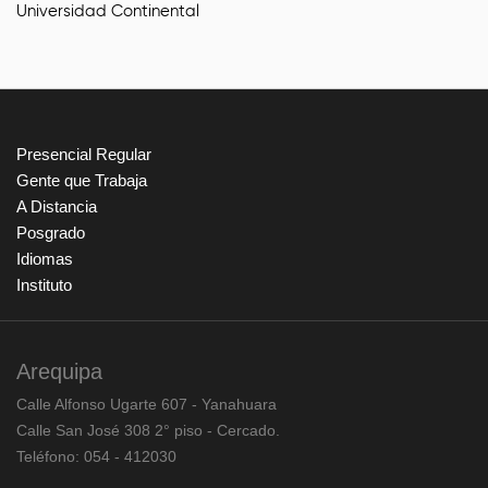
Universidad Continental
Presencial Regular
Gente que Trabaja
A Distancia
Posgrado
Idiomas
Instituto
Arequipa
Calle Alfonso Ugarte 607 - Yanahuara
Calle San José 308 2° piso - Cercado.
Teléfono: 054 - 412030