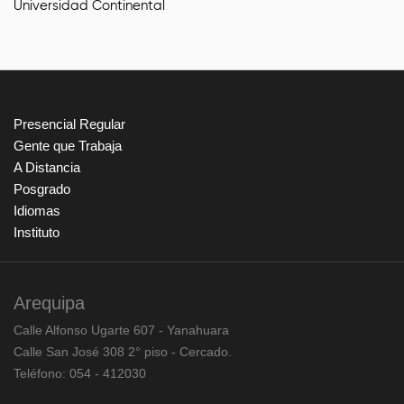
Universidad Continental
Presencial Regular
Gente que Trabaja
A Distancia
Posgrado
Idiomas
Instituto
Arequipa
Calle Alfonso Ugarte 607 - Yanahuara
Calle San José 308 2° piso - Cercado.
Teléfono: 054 - 412030