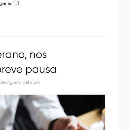
genes […]
rano, nos
reve pausa
 de Agosto del 2026