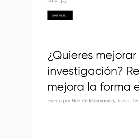
caso, […]
Leer más...
¿Quieres mejorar
investigación? Re
mejora la forma 
Escrito por
Hub de Información,
Jueves 06