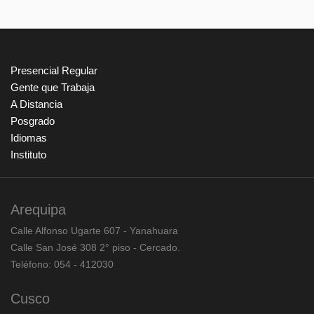
Presencial Regular
Gente que Trabaja
A Distancia
Posgrado
Idiomas
Instituto
Arequipa
Calle Alfonso Ugarte 607 - Yanahuara
Calle San José 308 2° piso - Cercado.
Teléfono: 054 - 412030
Cusco