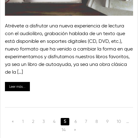
Atrévete a disfrutar una nueva experiencia de lectura
con el audiolibro, grabación hablada de un texto que
está disponible en soportes digitales (CD, DVD, etc.),
nuevo formato que ha venido a cambiar la forma en que
experimentamos y disfrutamos nuestros libros favoritos,
ya sea un libro de autoayuda, ya sea una obra clásica
de la […]
Leer más...
«
1
2
3
4
5
6
7
8
9
10
…
14
»